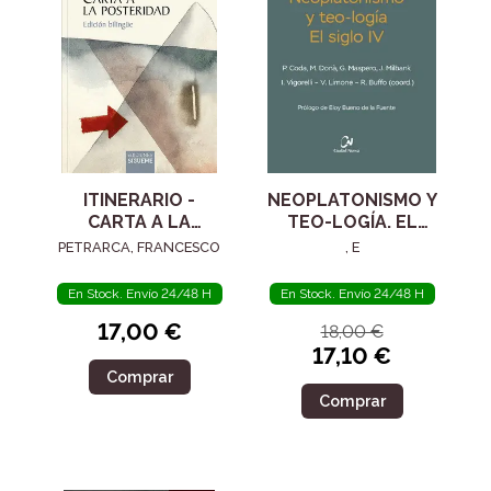
ITINERARIO -
NEOPLATONISMO Y
CARTA A LA
TEO-LOGÍA. EL
POSTERIDAD
SIGLO IV
PETRARCA, FRANCESCO
, E
En Stock. Envío 24/48 H
En Stock. Envío 24/48 H
17,00 €
18,00 €
17,10 €
Comprar
Comprar