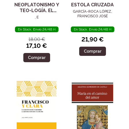
NEOPLATONISMO Y
ESTOLA CRUZADA
TEO-LOGÍA. EL
GARCÍA-ROCA LÓPEZ,
SIGLO IV
FRANCISCO JOSÉ
, E
En Stock. Envío 24/48 H
En Stock. Envío 24/48 H
21,90 €
18,00 €
17,10 €
Comprar
Comprar