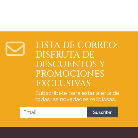
LISTA DE CORREO:
DISFRUTA DE
DESCUENTOS Y
PROMOCIONES
EXCLUSIVAS
Subscríbete para estar alerta de
todas las novedades religiosas.