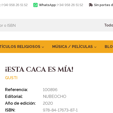
:
(+34) 958 26 51 52
WhatsApp:
(+34) 958 26 51 52
Sin portes 
TÍCULOS RELIGIOSOS
MÚSICA / PELÍCULAS
BLO
¡ESTA CACA ES MÍA!
GUSTI
Referencia:
100896
Editorial:
NUBEOCHO
Año de edición:
2020
ISBN:
978-84-17673-87-1