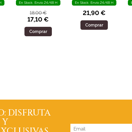
H
En Stock. Envío 24/48 H
En Stock. Envío 24/48 H
21,90 €
18,00 €
17,10 €
Comprar
Comprar
O: DISFRUTA
 Y
XCLUSIVAS