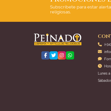
Subscríbete para estar alert
religiosas.
CON
(+34
inf
For
Hora
Lunes a 
Sábados