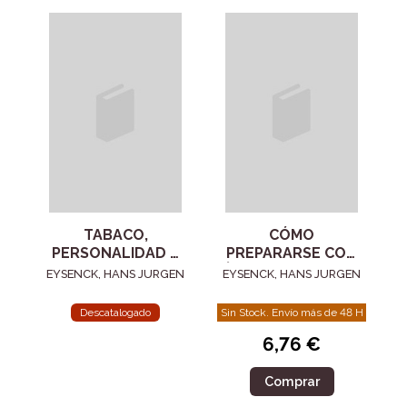
TABACO,
CÓMO
PERSONALIDAD Y
PREPARARSE CON
ESTRES
ÉXITO PARA HACER
EYSENCK, HANS JURGEN
EYSENCK, HANS JURGEN
UN TEST DE
CAPACIDAD
Descatalogado
Sin Stock. Envío más de 48 H
6,76 €
Comprar