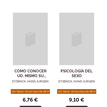
CÓMO CONOCER
PSICOLOGÍA DEL
UD. MISMO SU
SEXO
COEFICIENTE DE
EYSENCK, HANS JURGEN
EYSENCK, HANS JURGEN
INTELIGENCIA
Sin Stock. Envío más de 48 H
Sin Stock. Envío más de 48 H
6,76 €
9,10 €