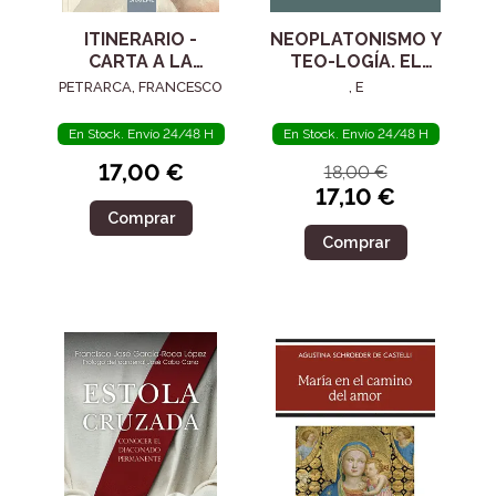
ITINERARIO -
NEOPLATONISMO Y
CARTA A LA
TEO-LOGÍA. EL
POSTERIDAD
SIGLO IV
PETRARCA, FRANCESCO
, E
En Stock. Envío 24/48 H
En Stock. Envío 24/48 H
17,00 €
18,00 €
17,10 €
Comprar
Comprar