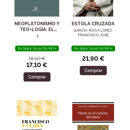
NEOPLATONISMO Y
ESTOLA CRUZADA
TEO-LOGÍA. EL
GARCÍA-ROCA LÓPEZ,
SIGLO IV
FRANCISCO JOSÉ
, E
En Stock. Envío 24/48 H
En Stock. Envío 24/48 H
21,90 €
18,00 €
17,10 €
Comprar
Comprar