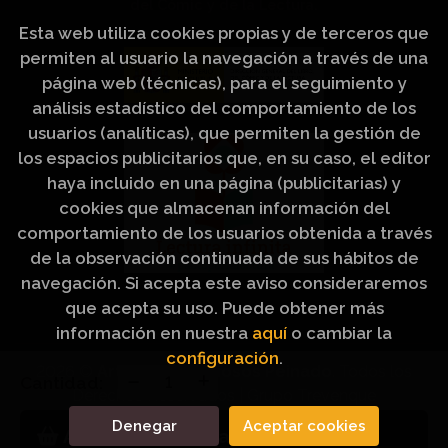
del Cómic y de la Lectura.
Esta web utiliza cookies propias y de terceros que
permiten al usuario la navegación a través de una
página web (técnicas), para el seguimiento y
análisis estadístico del comportamiento de los
usuarios (analíticas), que permiten la gestión de
los espacios publicitarios que, en su caso, el editor
haya incluido en una página (publicitarias) y
cookies que almacenan información del
comportamiento de los usuarios obtenida a través
de la observación continuada de sus hábitos de
navegación. Si acepta este aviso consideraremos
que acepta su uso. Puede obtener más
información en nuestra
aquí
o cambiar la
configuración
.
2026 ©
Artículos Religiosos Peinado
. Todos los
Cantidad:
Derechos Reservados |
Grupo Trevenque
Denegar
Aceptar cookies
Añadir a mi cesta