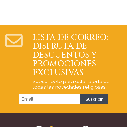
LISTA DE CORREO:
DISFRUTA DE
DESCUENTOS Y
PROMOCIONES
EXCLUSIVAS
Subscríbete para estar alerta de
todas las novedades religiosas.