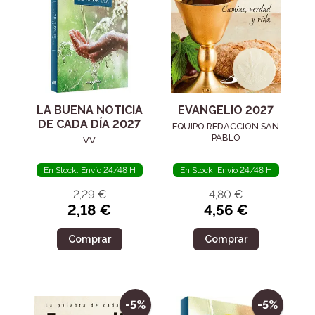
LA BUENA NOTICIA
EVANGELIO 2027
DE CADA DÍA 2027
EQUIPO REDACCION SAN
PABLO
.VV.
En Stock. Envío 24/48 H
En Stock. Envío 24/48 H
2,29 €
4,80 €
2,18 €
4,56 €
Comprar
Comprar
-5%
-5%