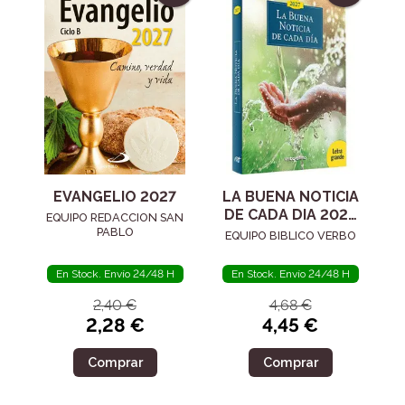
EVANGELIO 2027
LA BUENA NOTICIA
DE CADA DIA 2027
EQUIPO REDACCION SAN
- LETRA GRANDE
PABLO
EQUIPO BIBLICO VERBO
En Stock. Envío 24/48 H
En Stock. Envío 24/48 H
2,40 €
4,68 €
2,28 €
4,45 €
Comprar
Comprar