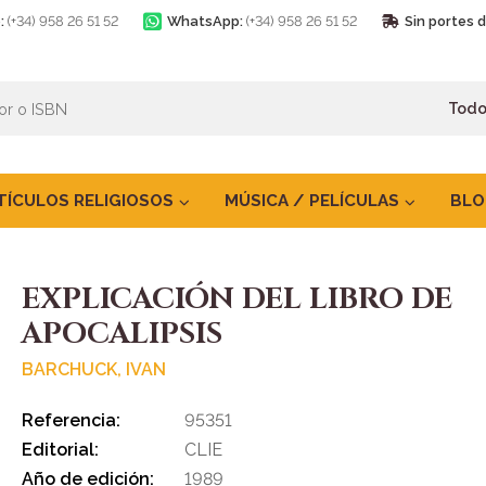
:
(+34) 958 26 51 52
WhatsApp:
(+34) 958 26 51 52
Sin portes 
TÍCULOS RELIGIOSOS
MÚSICA / PELÍCULAS
BLO
EXPLICACIÓN DEL LIBRO DE
APOCALIPSIS
BARCHUCK, IVAN
Referencia:
95351
Editorial:
CLIE
Año de edición:
1989