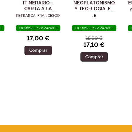
ITINERARIO -
NEOPLATONISMO
E
CARTA A LA
Y TEO-LOGÍA. EL
POSTERIDAD
SIGLO IV
PETRARCA, FRANCESCO
, E
H
En Stock. Envío 24/48 H
En Stock. Envío 24/48 H
17,00 €
18,00 €
17,10 €
Comprar
Comprar