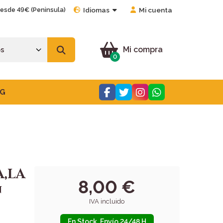
desde 49€ (Peninsula)
Idiomas
Mi cuenta
Mi compra
0
G
A,LA
8,00 €
N
IVA incluido
En Stock. Envío 24/48 H