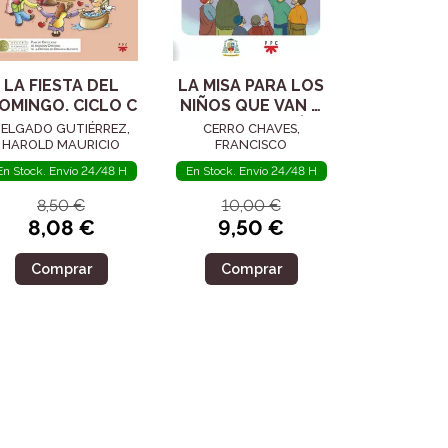
LA FIESTA DEL
LA MISA PARA LOS
OMINGO. CICLO C
NIÑOS QUE VAN A
RECIBIR A JESÚS
ELGADO GUTIÉRREZ,
CERRO CHAVES,
EUCARISTÍA
HAROLD MAURICIO
FRANCISCO
En Stock. Envío 24/48 H
En Stock. Envío 24/48 H
8,50 €
10,00 €
8,08 €
9,50 €
Comprar
Comprar