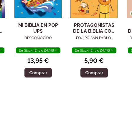
MI BIBLIA EN POP
PROTAGONISTAS
ON
UPS
DE LA BIBLIA CON
D
PICTOGRAMAS
DESCONOCIDO
EQUIPO SAN PABLO.
D
H
En Stock. Envío 24/48 H
En Stock. Envío 24/48 H
13,95 €
5,90 €
Comprar
Comprar