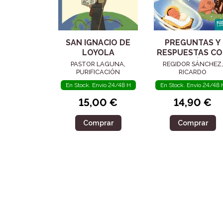
SAN IGNACIO DE
PREGUNTAS Y
LOYOLA
RESPUESTAS C
JESÚS
PASTOR LAGUNA,
REGIDOR SÁNCHEZ,
PURIFICACIÓN
RICARDO
En Stock. Envío 24/48 H
En Stock. Envío 24/48 
15,00 €
14,90 €
Comprar
Comprar