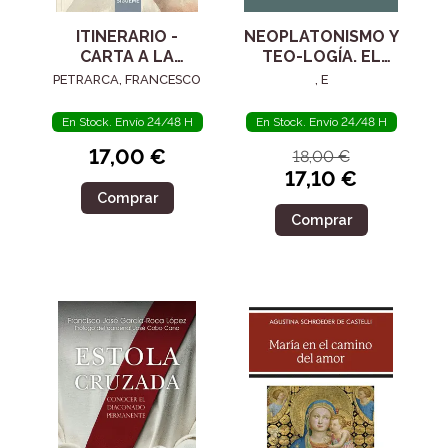
ITINERARIO -
NEOPLATONISMO Y
CARTA A LA
TEO-LOGÍA. EL
POSTERIDAD
SIGLO IV
PETRARCA, FRANCESCO
, E
En Stock. Envío 24/48 H
En Stock. Envío 24/48 H
17,00 €
18,00 €
17,10 €
Comprar
Comprar