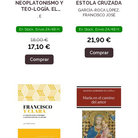
NEOPLATONISMO Y
ESTOLA CRUZADA
TEO-LOGÍA. EL
GARCÍA-ROCA LÓPEZ,
SIGLO IV
FRANCISCO JOSÉ
, E
En Stock. Envío 24/48 H
En Stock. Envío 24/48 H
21,90 €
18,00 €
17,10 €
Comprar
Comprar