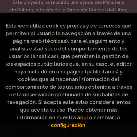
Este proyecto ha recibido una ayuda del Ministerio
de Cultura, a través de la Dirección General del Libro,
del Cómic y de la Lectura.
Esta web utiliza cookies propias y de terceros que
permiten al usuario la navegación a través de una
página web (técnicas), para el seguimiento y
análisis estadístico del comportamiento de los
usuarios (analíticas), que permiten la gestión de
los espacios publicitarios que, en su caso, el editor
haya incluido en una página (publicitarias) y
cookies que almacenan información del
comportamiento de los usuarios obtenida a través
de la observación continuada de sus hábitos de
navegación. Si acepta este aviso consideraremos
que acepta su uso. Puede obtener más
información en nuestra
aquí
o cambiar la
configuración
.
2026 ©
Artículos Religiosos Peinado
. Todos los
Cantidad:
Derechos Reservados |
Grupo Trevenque