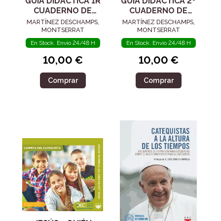
GUÍA DIDÁCTICA 1R
GUÍA DIDÁCTICA 2º
CUADERNO DE
CUADERNO DE
EJERCICIOS
EJERCICIOS
MARTÍNEZ DESCHAMPS,
MARTÍNEZ DESCHAMPS,
CORRESPONDIENTE
CORRESPONDIENTE
MONTSERRAT
MONTSERRAT
AL CATECISMO
AL CATECISMO
En Stock. Envío 24/48 H
En Stock. Envío 24/48 H
JESÚS ES E
JESÚS ES E
10,00 €
10,00 €
Comprar
Comprar