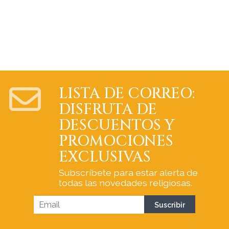
LISTA DE CORREO:
DISFRUTA DE
DESCUENTOS Y
PROMOCIONES
EXCLUSIVAS
Subscríbete para estar alerta de
todas las novedades religiosas.