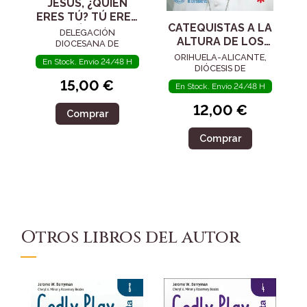
JESÚS, ¿QUIÉN
ERES TÚ? TÚ ERES
CATEQUISTAS A LA
EL MESÍAS. CICLO
DELEGACIÓN
ALTURA DE LOS
A. CARPETA DEL
DIOCESANA DE
TIEMPOS
CATEQUESIS DE MADRID
CATEQUISTA
ORIHUELA-ALICANTE,
En Stock. Envío 24/48 H
DIÓCESIS DE
15,00 €
En Stock. Envío 24/48 H
12,00 €
Comprar
Comprar
Otros libros del autor