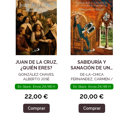
JUAN DE LA CRUZ,
SABIDURÍA Y
¿QUIÉN ERES?
SANACIÓN DE UNA
MÍSTICA MEDIEVAL
GONZÁLEZ CHAVES,
DE-LA-CHICA
ALBERTO JOSÉ
FERNANDEZ, CARMEN /
ARANA BENITO DEL
En Stock. Envío 24/48 H
En Stock. Envío 24/48 H
VALLE, MARÍA JOSÉ
22,00 €
20,00 €
Comprar
Comprar