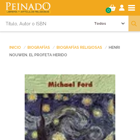
Tog
0
INICIO
BIOGRAFÍAS
BIOGRAFÍAS RELIGIOSAS
HENRI
NOUWEN. EL PROFETA HERIDO