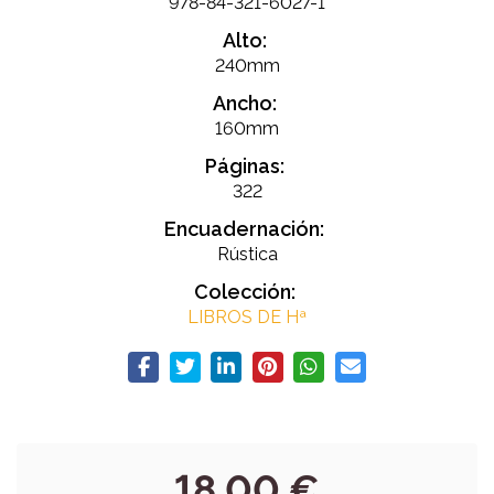
978-84-321-6027-1
Alto:
240mm
Ancho:
160mm
Páginas:
322
Encuadernación:
Rústica
Colección:
LIBROS DE Hª
18,00 €