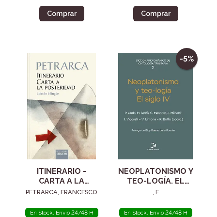
Comprar
Comprar
-5%
ITINERARIO -
NEOPLATONISMO Y
CARTA A LA
TEO-LOGÍA. EL
POSTERIDAD
SIGLO IV
PETRARCA, FRANCESCO
, E
En Stock. Envío 24/48 H
En Stock. Envío 24/48 H