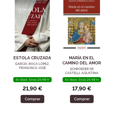
ESTOLA CRUZADA
MARÍA EN EL
CAMINO DEL AMOR
GARCÍA-ROCA LÓPEZ,
FRANCISCO JOSÉ
SCHROEDER DE
CASTELLI, AGUSTINA
En Stock. Envío 24/48 H
En Stock. Envío 24/48 H
21,90 €
17,90 €
Comprar
Comprar