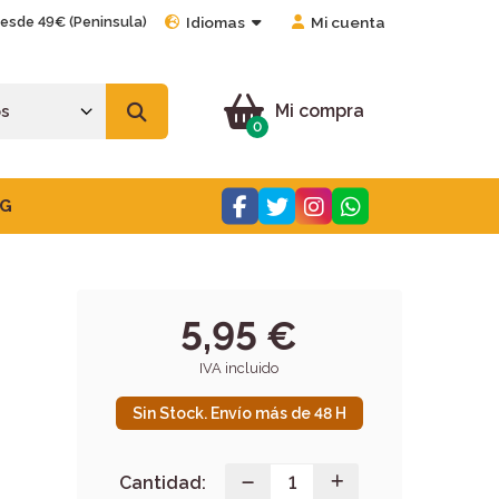
desde 49€ (Peninsula)
Idiomas
Mi cuenta
Mi compra
0
G
5,95 €
IVA incluido
Sin Stock. Envío más de 48 H
Cantidad: