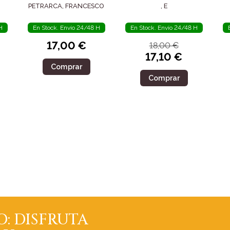
POSTERIDAD
SIGLO IV
PETRARCA, FRANCESCO
, E
H
En Stock. Envío 24/48 H
En Stock. Envío 24/48 H
17,00 €
18,00 €
17,10 €
Comprar
Comprar
O: DISFRUTA