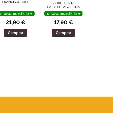
FRANCISCO JOSÉ
SCHROEDER DE
CASTELLI, AGUSTINA
En Stock. Envío 24/48 H
En Stock. Envío 24/48 H
21,90 €
17,90 €
Comprar
Comprar