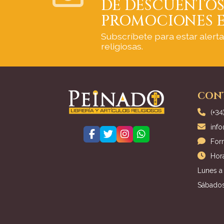
DE DESCUENTOS
PROMOCIONES E
Subscríbete para estar alert
religiosas.
CON
(+34
inf
For
Hora
Lunes a 
Sábados