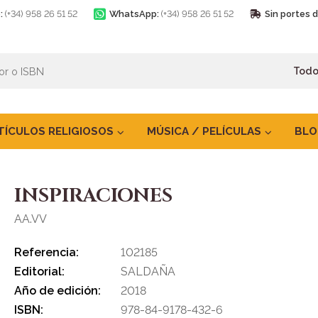
:
(+34) 958 26 51 52
WhatsApp:
(+34) 958 26 51 52
Sin portes 
TÍCULOS RELIGIOSOS
MÚSICA / PELÍCULAS
BLO
INSPIRACIONES
AA.VV
Referencia:
102185
Editorial:
SALDAÑA
Año de edición:
2018
ISBN:
978-84-9178-432-6