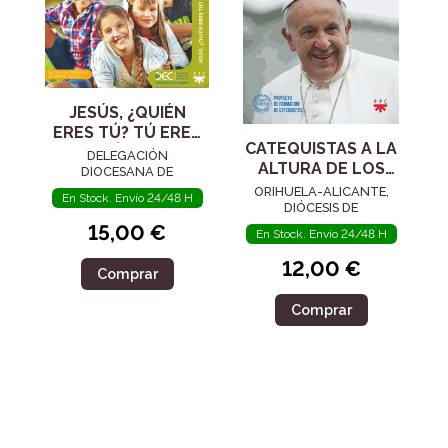
JESÚS, ¿QUIÉN
ERES TÚ? TÚ ERES
CATEQUISTAS A LA
EL MESÍAS. CICLO
DELEGACIÓN
ALTURA DE LOS
A. CARPETA DEL
DIOCESANA DE
TIEMPOS
CATEQUESIS DE MADRID
CATEQUISTA
ORIHUELA-ALICANTE,
En Stock. Envío 24/48 H
DIÓCESIS DE
15,00 €
En Stock. Envío 24/48 H
12,00 €
Comprar
Comprar