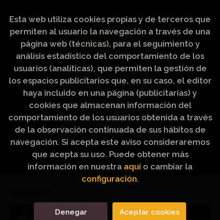
del Cómic y de la Lectura.
Esta web utiliza cookies propias y de terceros que
permiten al usuario la navegación a través de una
página web (técnicas), para el seguimiento y
análisis estadístico del comportamiento de los
usuarios (analíticas), que permiten la gestión de
los espacios publicitarios que, en su caso, el editor
haya incluido en una página (publicitarias) y
cookies que almacenan información del
comportamiento de los usuarios obtenida a través
de la observación continuada de sus hábitos de
navegación. Si acepta este aviso consideraremos
que acepta su uso. Puede obtener más
información en nuestra
aquí
o cambiar la
configuración
.
2026 ©
Artículos Religiosos Peinado
. Todos los
Cantidad:
Derechos Reservados |
Grupo Trevenque
Denegar
Aceptar cookies
Añadir a mi cesta