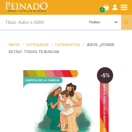
Tog
0
INICIO
CATEQUESIS
CATEQUISTAS
JESÚS, ¿DÓNDE
ESTÁS?, TODOS TE BUSCAN
-5%