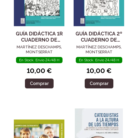
GUÍA DIDÁCTICA 1R
GUÍA DIDÁCTICA 2º
CUADERNO DE
CUADERNO DE
EJERCICIOS
EJERCICIOS
MARTÍNEZ DESCHAMPS,
MARTÍNEZ DESCHAMPS,
CORRESPONDIENTE
CORRESPONDIENTE
MONTSERRAT
MONTSERRAT
AL CATECISMO
AL CATECISMO
En Stock. Envío 24/48 H
En Stock. Envío 24/48 H
JESÚS ES E
JESÚS ES E
10,00 €
10,00 €
Comprar
Comprar