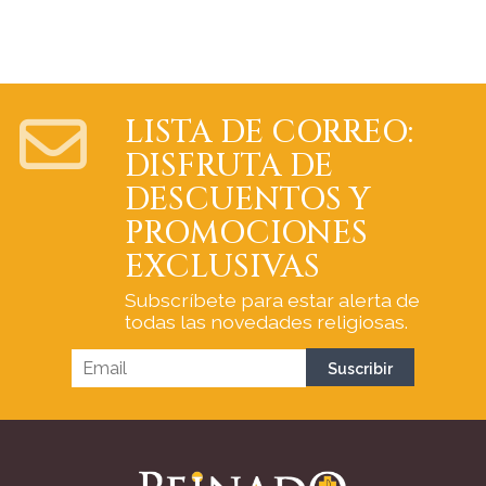
LISTA DE CORREO:
DISFRUTA DE
DESCUENTOS Y
PROMOCIONES
EXCLUSIVAS
Subscríbete para estar alerta de
todas las novedades religiosas.