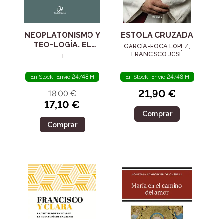
NEOPLATONISMO Y
ESTOLA CRUZADA
TEO-LOGÍA. EL
GARCÍA-ROCA LÓPEZ,
SIGLO IV
FRANCISCO JOSÉ
, E
En Stock. Envío 24/48 H
En Stock. Envío 24/48 H
21,90 €
18,00 €
17,10 €
Comprar
Comprar