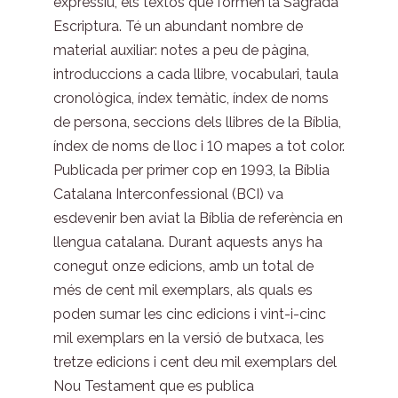
expressiu, els textos que formen la Sagrada
Escriptura. Té un abundant nombre de
material auxiliar: notes a peu de pàgina,
introduccions a cada llibre, vocabulari, taula
cronològica, índex temàtic, índex de noms
de persona, seccions dels llibres de la Bíblia,
índex de noms de lloc i 10 mapes a tot color.
Publicada per primer cop en 1993, la Bíblia
Catalana Interconfessional (BCI) va
esdevenir ben aviat la Bíblia de referència en
llengua catalana. Durant aquests anys ha
conegut onze edicions, amb un total de
més de cent mil exemplars, als quals es
poden sumar les cinc edicions i vint-i-cinc
mil exemplars en la versió de butxaca, les
tretze edicions i cent deu mil exemplars del
Nou Testament que es publica