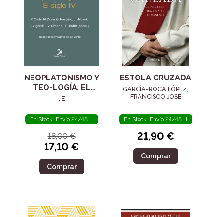
NEOPLATONISMO Y
ESTOLA CRUZADA
TEO-LOGÍA. EL
GARCÍA-ROCA LÓPEZ,
SIGLO IV
FRANCISCO JOSÉ
, E
En Stock. Envío 24/48 H
En Stock. Envío 24/48 H
21,90 €
18,00 €
17,10 €
Comprar
Comprar