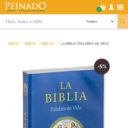
Tog
0
INICIO
BIBLIA
BIBLIAS
LA BIBLIA (PALABRA DE VIDA)
-5%