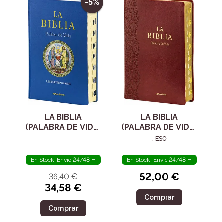
-5%
LA BIBLIA
LA BIBLIA
(PALABRA DE VIDA)
(PALABRA DE VIDA)
LETRA
LETRA
, ES0
EXTRAGRANDE
EXTRAGRANDE
En Stock. Envío 24/48 H
En Stock. Envío 24/48 H
52,00 €
36,40 €
34,58 €
Comprar
Comprar