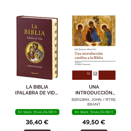
LA BIBLIA
UNA
(PALABRA DE VIDA)
INTRODUCCIÓN
LETRA
CATÓLICA A LA
BERGSMA, JOHN / PITRE,
EXTRAGRANDE
BIBLIA
BRANT
En Stock. Envío 24/48 H
En Stock. Envío 24/48 H
36,40 €
49,50 €