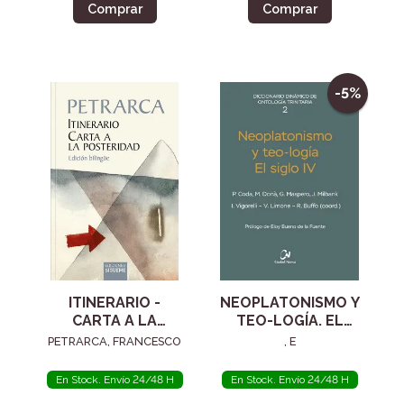
Comprar
Comprar
-5%
ITINERARIO -
NEOPLATONISMO Y
CARTA A LA
TEO-LOGÍA. EL
POSTERIDAD
SIGLO IV
PETRARCA, FRANCESCO
, E
En Stock. Envío 24/48 H
En Stock. Envío 24/48 H