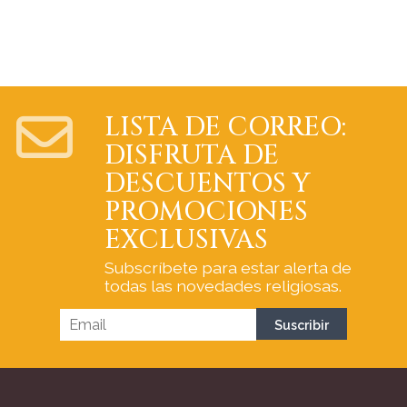
LISTA DE CORREO:
DISFRUTA DE
DESCUENTOS Y
PROMOCIONES
EXCLUSIVAS
Subscríbete para estar alerta de
todas las novedades religiosas.