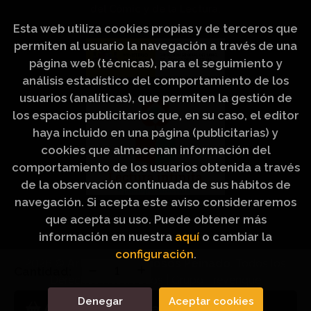
del Cómic y de la Lectura.
Esta web utiliza cookies propias y de terceros que
permiten al usuario la navegación a través de una
página web (técnicas), para el seguimiento y
análisis estadístico del comportamiento de los
usuarios (analíticas), que permiten la gestión de
los espacios publicitarios que, en su caso, el editor
haya incluido en una página (publicitarias) y
cookies que almacenan información del
comportamiento de los usuarios obtenida a través
de la observación continuada de sus hábitos de
navegación. Si acepta este aviso consideraremos
que acepta su uso. Puede obtener más
información en nuestra
aquí
o cambiar la
configuración
.
2026 ©
Artículos Religiosos Peinado
. Todos los
Cantidad:
Derechos Reservados |
Grupo Trevenque
Denegar
Aceptar cookies
Añadir a mi cesta