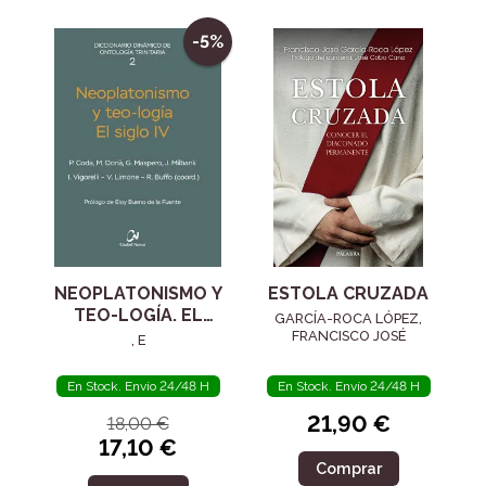
-5%
NEOPLATONISMO Y
ESTOLA CRUZADA
TEO-LOGÍA. EL
GARCÍA-ROCA LÓPEZ,
SIGLO IV
FRANCISCO JOSÉ
, E
En Stock. Envío 24/48 H
En Stock. Envío 24/48 H
21,90 €
18,00 €
17,10 €
Comprar