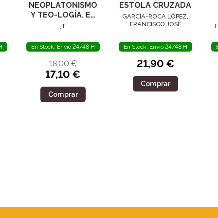
NEOPLATONISMO
ESTOLA CRUZADA
Y TEO-LOGÍA. EL
GARCÍA-ROCA LÓPEZ,
SIGLO IV
FRANCISCO JOSÉ
, E
E
H
En Stock. Envío 24/48 H
En Stock. Envío 24/48 H
21,90 €
18,00 €
17,10 €
Comprar
Comprar