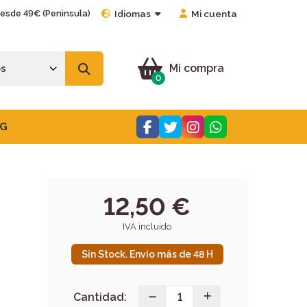
desde 49€ (Peninsula)
Idiomas
Mi cuenta
Mi compra
0
G
12,50 €
IVA incluido
Sin Stock. Envío más de 48 H
Cantidad: