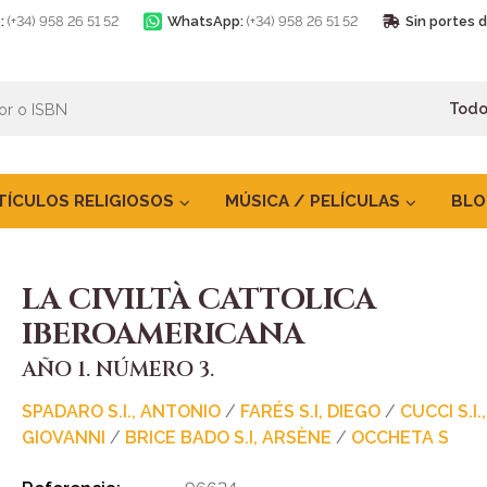
:
(+34) 958 26 51 52
WhatsApp:
(+34) 958 26 51 52
Sin portes 
TÍCULOS RELIGIOSOS
MÚSICA / PELÍCULAS
BLO
LA CIVILTÀ CATTOLICA
IBEROAMERICANA
AÑO 1. NÚMERO 3.
SPADARO S.I., ANTONIO
/
FARÉS S.I, DIEGO
/
CUCCI S.I.,
GIOVANNI
/
BRICE BADO S.I, ARSÈNE
/
OCCHETA S