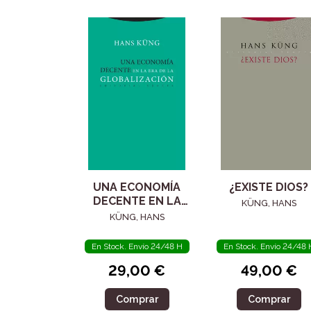
UNA ECONOMÍA
¿EXISTE DIOS?
DECENTE EN LA
KÜNG, HANS
ERA DE LA
KÜNG, HANS
GLOBALIZACIÓN
En Stock. Envío 24/48 H
En Stock. Envío 24/48 
29,00 €
49,00 €
Comprar
Comprar