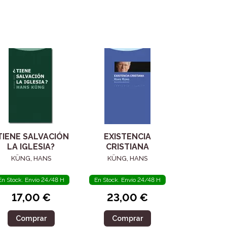
TIENE SALVACIÓN
EXISTENCIA
LA IGLESIA?
CRISTIANA
KÜNG, HANS
KÜNG, HANS
En Stock. Envío 24/48 H
En Stock. Envío 24/48 H
17,00 €
23,00 €
Comprar
Comprar