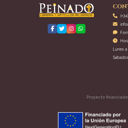
CON
(+34
inf
For
Hora
Lunes a 
Sábados
Proyecto financiado 