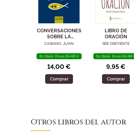
CONVERSACIONES
LIBRO DE
SOBRE LA
ORACIÓN
ORACIÓN
CASIANO, JUAN
SER CREYENTE
En Stock. Envío 24/48 H
En Stock. Envío 24/48 
14,00 €
9,95 €
Comprar
Comprar
Otros libros del autor