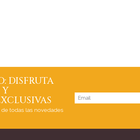
O: DISFRUTA
 Y
XCLUSIVAS
a de todas las novedades