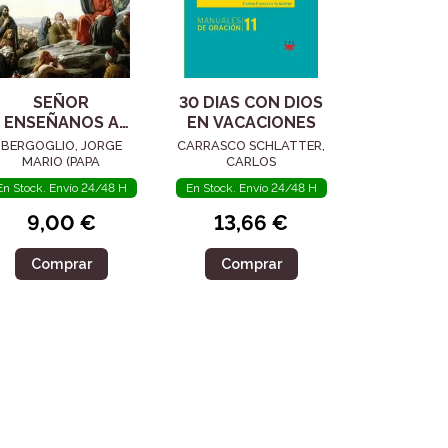
SEÑOR
30 DIAS CON DIOS
ENSEÑANOS A
EN VACACIONES
ORAR.
BERGOGLIO, JORGE
CARRASCO SCHLATTER,
CATEQUESIS
MARIO (PAPA
CARLOS
FRANCISCO)
SOBRE EL
En Stock. Envío 24/48 H
En Stock. Envío 24/48 H
PADRENUESTRO
9,00 €
13,66 €
Comprar
Comprar