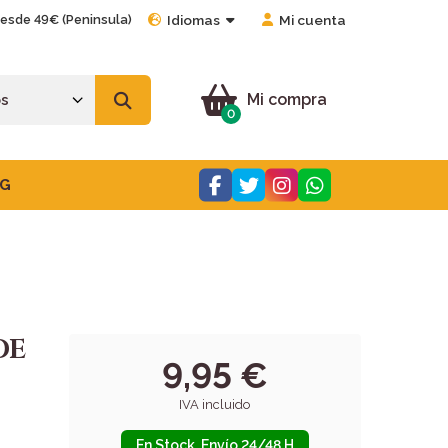
desde 49€ (Peninsula)
Idiomas
Mi cuenta
Mi compra
0
G
DE
9,95 €
IVA incluido
En Stock. Envío 24/48 H