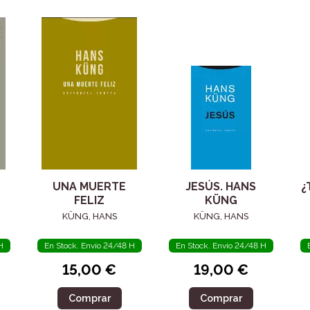
UNA MUERTE
JESÚS. HANS
¿
FELIZ
KÜNG
KÜNG, HANS
KÜNG, HANS
H
En Stock. Envío 24/48 H
En Stock. Envío 24/48 H
15,00 €
19,00 €
Comprar
Comprar