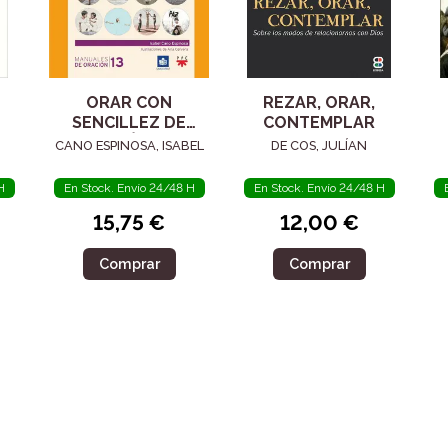
ORAR CON
REZAR, ORAR,
SENCILLEZ DE
CONTEMPLAR
CORAZÓN. LAS
CANO ESPINOSA, ISABEL
DE COS, JULÍAN
BIENAVENTURANZAS
H
En Stock. Envío 24/48 H
En Stock. Envío 24/48 H
15,75 €
12,00 €
Comprar
Comprar