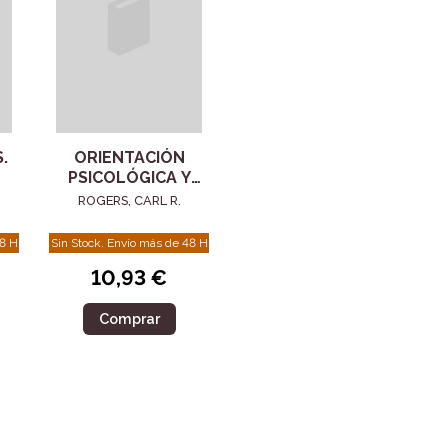
.
ORIENTACIÓN
PSICOLÓGICA Y
LA
PSICOTERAPIA
ROGERS, CARL R.
48 H
Sin Stock. Envío más de 48 H
10,93 €
Comprar