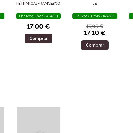
POSTERIDAD
SIGLO IV
PETRARCA, FRANCESCO
, E
H
En Stock. Envío 24/48 H
En Stock. Envío 24/48 H
17,00 €
18,00 €
17,10 €
Comprar
Comprar