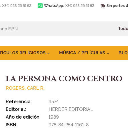
:
(+34) 958 26 51 52
WhatsApp:
(+34) 958 26 51 52
Sin portes 
TÍCULOS RELIGIOSOS
MÚSICA / PELÍCULAS
BLO
LA PERSONA COMO CENTRO
ROGERS, CARL R.
Referencia:
9574
Editorial:
HERDER EDITORIAL
Año de edición:
1989
ISBN:
978-84-254-1161-8