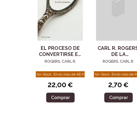
EL PROCESO DE
CARL R. ROGERS
CONVERTIRSE EN
DE LA
PERSONA
SICOTERAPIA A 
ROGERS, CARL R.
ROGERS, CARL R.
ENSEÑANZA
Sin Stock. Envío más de 48 H
Sin Stock. Envío más de 
22,00 €
2,70 €
Comprar
Comprar