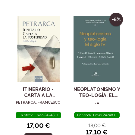
-5%
ITINERARIO -
NEOPLATONISMO Y
CARTA A LA
TEO-LOGÍA. EL
POSTERIDAD
SIGLO IV
PETRARCA, FRANCESCO
, E
En Stock. Envío 24/48 H
En Stock. Envío 24/48 H
17,00 €
18,00 €
17,10 €