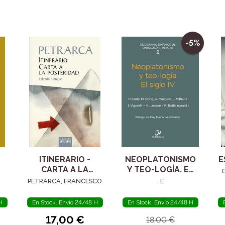
-5%
ITINERARIO -
NEOPLATONISMO
E
CARTA A LA
Y TEO-LOGÍA. EL
POSTERIDAD
SIGLO IV
PETRARCA, FRANCESCO
, E
H
En Stock. Envío 24/48 H
En Stock. Envío 24/48 H
17,00 €
18,00 €