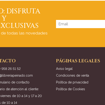
O: DISFRUTA
 Y
XCLUSIVAS
a de todas las novedades
TACTO
PÁGINAS LEGALES
) 958 26 51 52
Aviso legal
o@libreriapeinado.com
Condiciones de venta
mulario de contacto
Política de privacidad
rio de atención al cliente:
Política de Cookies
viernes de 10 a 14 y 17 a 20
 de 10 a 14