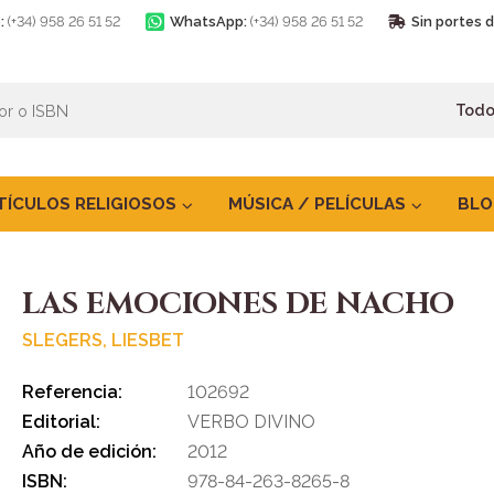
:
(+34) 958 26 51 52
WhatsApp:
(+34) 958 26 51 52
Sin portes 
TÍCULOS RELIGIOSOS
MÚSICA / PELÍCULAS
BLO
LAS EMOCIONES DE NACHO
SLEGERS, LIESBET
Referencia:
102692
Editorial:
VERBO DIVINO
Año de edición:
2012
ISBN:
978-84-263-8265-8