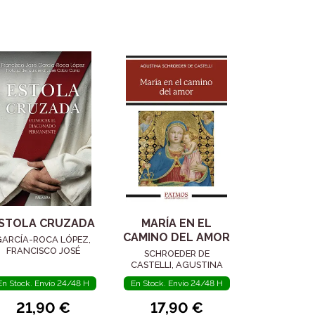
STOLA CRUZADA
MARÍA EN EL
CAMINO DEL AMOR
GARCÍA-ROCA LÓPEZ,
FRANCISCO JOSÉ
SCHROEDER DE
CASTELLI, AGUSTINA
En Stock. Envío 24/48 H
En Stock. Envío 24/48 H
21,90 €
17,90 €