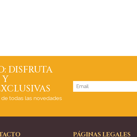
O: DISFRUTA
 Y
XCLUSIVAS
a de todas las novedades
TACTO
PÁGINAS LEGALES