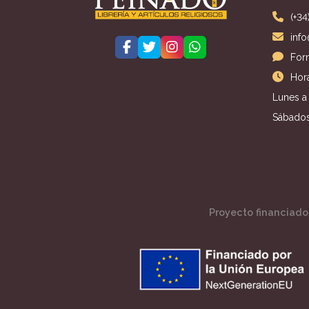
(+34
inf
For
Hora
Lunes a 
Sábados
Proyecto financiado 