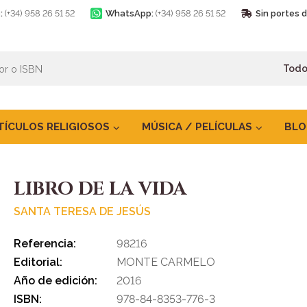
:
(+34) 958 26 51 52
WhatsApp:
(+34) 958 26 51 52
Sin portes 
TÍCULOS RELIGIOSOS
MÚSICA / PELÍCULAS
BLO
LIBRO DE LA VIDA
SANTA TERESA DE JESÚS
Referencia:
98216
Editorial:
MONTE CARMELO
Año de edición:
2016
ISBN:
978-84-8353-776-3