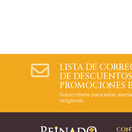
LISTA DE CORRE
DE DESCUENTOS
PROMOCIONES E
Subscríbete para estar alert
religiosas.
CON