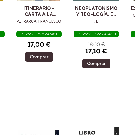
ITINERARIO -
NEOPLATONISMO
E
CARTA A LA
Y TEO-LOGÍA. EL
POSTERIDAD
SIGLO IV
PETRARCA, FRANCESCO
, E
H
En Stock. Envío 24/48 H
En Stock. Envío 24/48 H
17,00 €
18,00 €
17,10 €
Comprar
Comprar