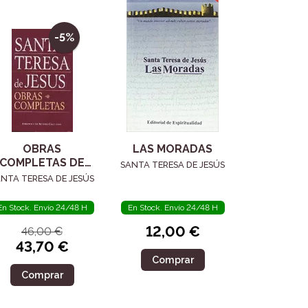
-5%
OBRAS
LAS MORADAS
COMPLETAS DE
SANTA TERESA DE JESÚS
ANTA TERESA DE
NTA TERESA DE JESÚS
JESÚS
En Stock. Envío 24/48 H
En Stock. Envío 24/48 H
12,00 €
46,00 €
43,70 €
Comprar
Comprar