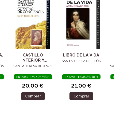
A.
CASTILLO
LIBRO DE LA VIDA
INTERIOR Y
SANTA TERESA DE JESÚS
CUENTAS DE
S
SÚS
SANTA TERESA DE JESÚS
SA
CONCIENCIA
H
En Stock. Envío 24/48 H
En Stock. Envío 24/48 H
20,00 €
21,00 €
Comprar
Comprar