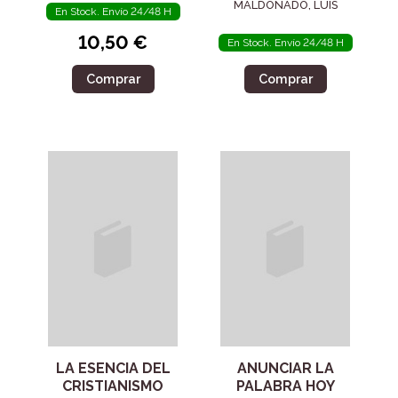
COMPROMISO DE
MALDONADO, LUIS
En Stock. Envío 24/48 H
FE
10,50 €
En Stock. Envío 24/48 H
Comprar
Comprar
LA ESENCIA DEL
ANUNCIAR LA
CRISTIANISMO
PALABRA HOY