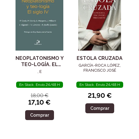
NEOPLATONISMO Y
ESTOLA CRUZADA
TEO-LOGÍA. EL
GARCÍA-ROCA LÓPEZ,
SIGLO IV
FRANCISCO JOSÉ
, E
En Stock. Envío 24/48 H
En Stock. Envío 24/48 H
21,90 €
18,00 €
17,10 €
Comprar
Comprar