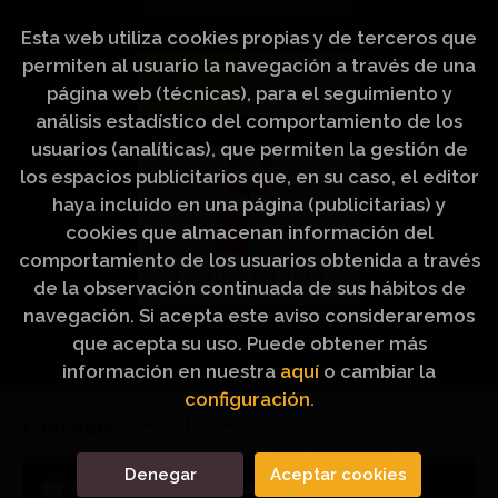
del Cómic y de la Lectura.
Esta web utiliza cookies propias y de terceros que
permiten al usuario la navegación a través de una
página web (técnicas), para el seguimiento y
análisis estadístico del comportamiento de los
usuarios (analíticas), que permiten la gestión de
los espacios publicitarios que, en su caso, el editor
haya incluido en una página (publicitarias) y
cookies que almacenan información del
comportamiento de los usuarios obtenida a través
de la observación continuada de sus hábitos de
navegación. Si acepta este aviso consideraremos
que acepta su uso. Puede obtener más
información en nuestra
aquí
o cambiar la
configuración
.
2026 ©
Artículos Religiosos Peinado
. Todos los
Cantidad:
Derechos Reservados |
Grupo Trevenque
Denegar
Aceptar cookies
Añadir a mi cesta