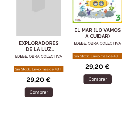
EL MAR (LO VAMOS
A CUIDAR)
EXPLORADORES
EDEBE, OBRA COLECTIVA
DE LA LUZ
(¡COLORES,
Sin Stock. Envío más de 48 H
EDEBE, OBRA COLECTIVA
SOMBRAS Y
29,20 €
CIENCIA
Sin Stock. Envío más de 48 H
DIVERTIDA!)
29,20 €
Comprar
Comprar