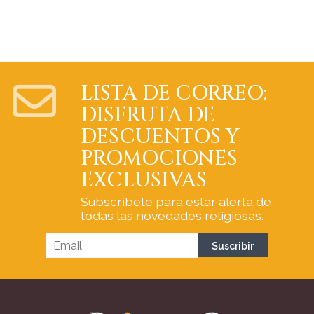
LISTA DE CORREO:
DISFRUTA DE
DESCUENTOS Y
PROMOCIONES
EXCLUSIVAS
Subscríbete para estar alerta de
todas las novedades religiosas.