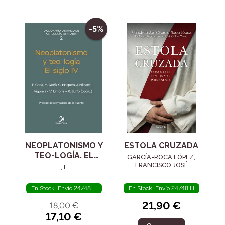
-5%
NEOPLATONISMO Y
ESTOLA CRUZADA
TEO-LOGÍA. EL
GARCÍA-ROCA LÓPEZ,
SIGLO IV
FRANCISCO JOSÉ
, E
En Stock. Envío 24/48 H
En Stock. Envío 24/48 H
21,90 €
18,00 €
17,10 €