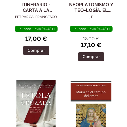
ITINERARIO -
NEOPLATONISMO Y
CARTA A LA
TEO-LOGÍA. EL
POSTERIDAD
SIGLO IV
PETRARCA, FRANCESCO
, E
En Stock. Envío 24/48 H
En Stock. Envío 24/48 H
17,00 €
18,00 €
17,10 €
Comprar
Comprar