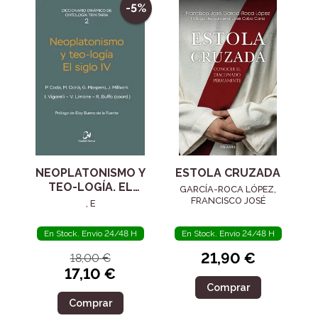
-5%
NEOPLATONISMO Y
ESTOLA CRUZADA
TEO-LOGÍA. EL
GARCÍA-ROCA LÓPEZ,
SIGLO IV
FRANCISCO JOSÉ
, E
En Stock. Envío 24/48 H
En Stock. Envío 24/48 H
21,90 €
18,00 €
17,10 €
Comprar
Comprar