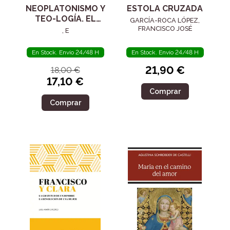
NEOPLATONISMO Y
ESTOLA CRUZADA
TEO-LOGÍA. EL
GARCÍA-ROCA LÓPEZ,
SIGLO IV
FRANCISCO JOSÉ
, E
En Stock. Envío 24/48 H
En Stock. Envío 24/48 H
21,90 €
18,00 €
17,10 €
Comprar
Comprar