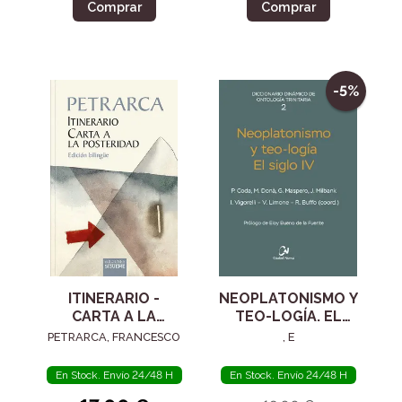
Comprar
Comprar
-5%
ITINERARIO -
NEOPLATONISMO Y
CARTA A LA
TEO-LOGÍA. EL
POSTERIDAD
SIGLO IV
PETRARCA, FRANCESCO
, E
En Stock. Envío 24/48 H
En Stock. Envío 24/48 H