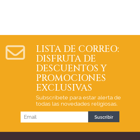
LISTA DE CORREO:
DISFRUTA DE
DESCUENTOS Y
PROMOCIONES
EXCLUSIVAS
Subscríbete para estar alerta de
todas las novedades religiosas.