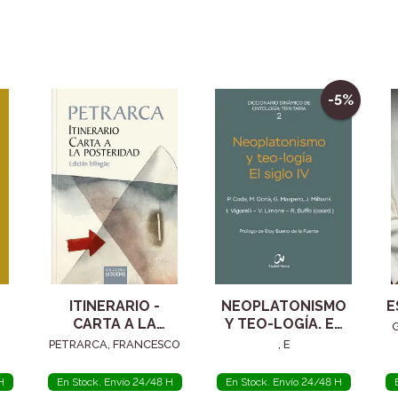
-5%
ITINERARIO -
NEOPLATONISMO
E
CARTA A LA
Y TEO-LOGÍA. EL
POSTERIDAD
SIGLO IV
PETRARCA, FRANCESCO
, E
H
En Stock. Envío 24/48 H
En Stock. Envío 24/48 H