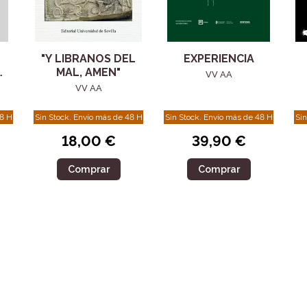
"Y LIBRANOS DEL
EXPERIENCIA
O
MAL, AMEN"
VV AA
VV AA
N
48 H
Sin Stock. Envío más de 48 H
Sin Stock. Envío más de 48 H
Sin
18,00 €
39,90 €
Comprar
Comprar