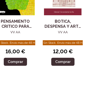
PENSAMIENTO
BOTICA,
CRITICO PARA
DESPENSA Y ARTE
PERSONAS
EN LOS ANTIGUOS
VV AA
VV AA
VOLUNTARIAS Y
HOSPITALES
COOPERANTES
SEVILLANOS
 Stock. Envío más de 48 H
Sin Stock. Envío más de 48 H
16,00 €
12,00 €
Comprar
Comprar