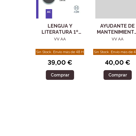
LENGUA Y
AYUDANTE DE
LITERATURA 1º
MANTENIMIENT
ESO (LOMLOE)
DE LA AGENCIA
VV AA
VV AA
ADAPTACIÓN
ESTATAL DE
CURRICULAR
ADMINISTRACIO
Sin Stock. Envío más de 48 H
Sin Stock. Envío más de 
39,00 €
40,00 €
Comprar
Comprar