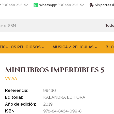
:
(+34) 958 26 51 52
WhatsApp:
(+34) 958 26 51 52
Sin portes 
TÍCULOS RELIGIOSOS
MÚSICA / PELÍCULAS
BLO
MINILIBROS IMPERDIBLES 5
VV AA
Referencia:
99460
Editorial:
KALANDRA EDITORA
Año de edición:
2019
ISBN:
978-84-8464-099-8