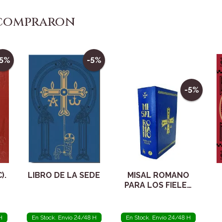
 compraron
-5%
-5%
-5%
).
LIBRO DE LA SEDE
MISAL ROMANO
PARA LOS FIELES
TOMO II
H
En Stock. Envío 24/48 H
En Stock. Envío 24/48 H