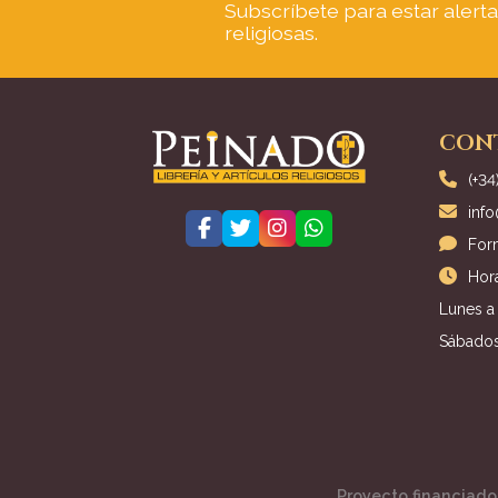
Subscríbete para estar alert
religiosas.
CON
(+34
inf
For
Hora
Lunes a 
Sábados
Proyecto financiado 