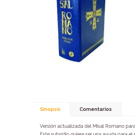
Sinopsis
Comentarios
Versión actualizada del Misal Romano para u
Este subsidio quiere ser una ayuda para e