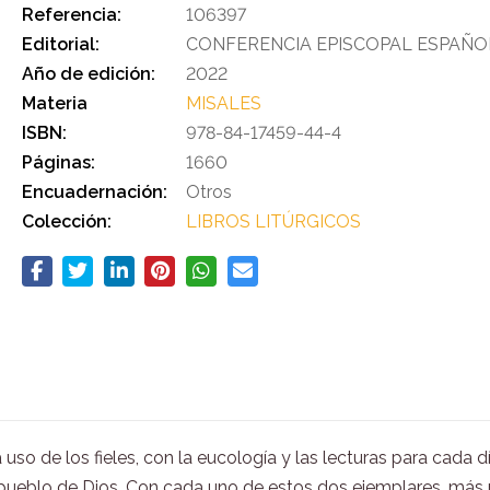
Referencia:
106397
Editorial:
CONFERENCIA EPISCOPAL ESPAÑO
Año de edición:
2022
Materia
MISALES
ISBN:
978-84-17459-44-4
Páginas:
1660
Encuadernación:
Otros
Colección:
LIBROS LITÚRGICOS
so de los fieles, con la eucología y las lecturas para cada día
l pueblo de Dios. Con cada uno de estos dos ejemplares, más