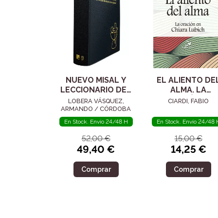
NUEVO MISAL Y
EL ALIENTO DE
LECCIONARIO DEL
ALMA. LA
VATICANO II
ORACIÓN EN
LOBERA VÁSQUEZ,
CIARDI, FABIO
CHIARA LUBICH
ARMANDO / CÓRDOBA
SALMERÓN, MIGUEL
En Stock. Envío 24/48 H
En Stock. Envío 24/48 
52,00 €
15,00 €
49,40 €
14,25 €
Comprar
Comprar