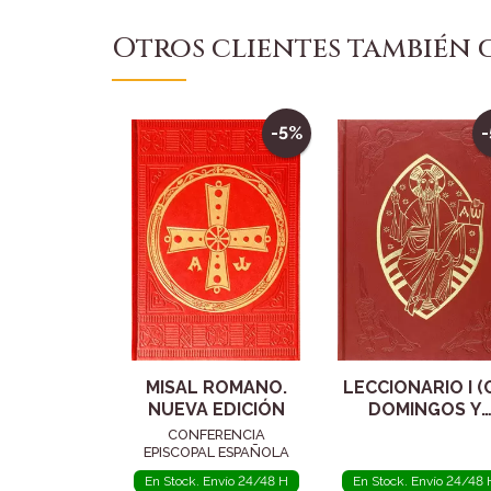
Otros clientes también
-5%
MISAL ROMANO.
LECCIONARIO I (C
NUEVA EDICIÓN
DOMINGOS Y
FIESTAS DEL
CONFERENCIA
SEÑOR
EPISCOPAL ESPAÑOLA
En Stock. Envío 24/48 H
En Stock. Envío 24/48 