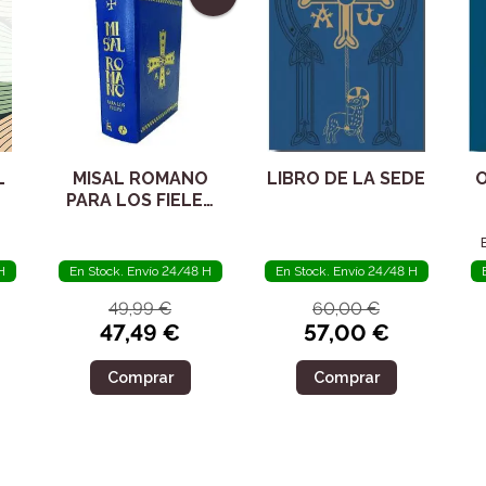
L
MISAL ROMANO
LIBRO DE LA SEDE
O
PARA LOS FIELES
TOMO II
H
En Stock. Envío 24/48 H
En Stock. Envío 24/48 H
49,99 €
60,00 €
47,49 €
57,00 €
Comprar
Comprar