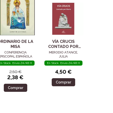
RDINARIO DE LA
VÍA CRUCIS
MISA
CONTADO POR
MARÍA
CONFERENCIA
MERODIO ATANCE,
EPISCOPAL ESPAÑOLA
JULIA
En Stock. Envío 24/48 H
En Stock. Envío 24/48 H
4,50 €
2,50 €
2,38 €
Comprar
Comprar