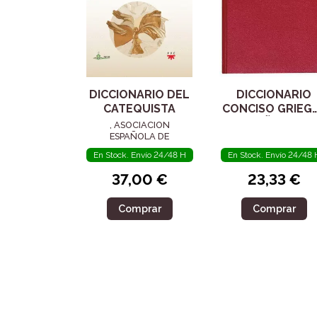
DICCIONARIO DEL
DICCIONARIO
CATEQUISTA
CONCISO GRIEG
ESPAÑOL DEL
, ASOCIACION
NUEVO
ESPAÑOLA DE
CATEQUETAS (AECA)
TESTAMENTO
En Stock. Envío 24/48 H
En Stock. Envío 24/48 
37,00 €
23,33 €
Comprar
Comprar