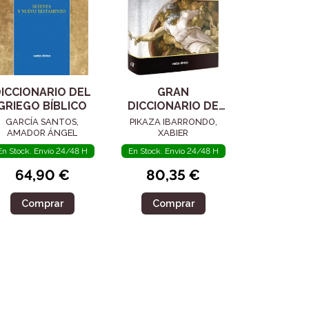
ICCIONARIO DEL
GRAN
GRIEGO BÍBLICO
DICCIONARIO DE
LA BIBLIA
GARCÍA SANTOS,
PIKAZA IBARRONDO,
AMADOR ÁNGEL
XABIER
En Stock. Envío 24/48 H
En Stock. Envío 24/48 H
64,90 €
80,35 €
Comprar
Comprar