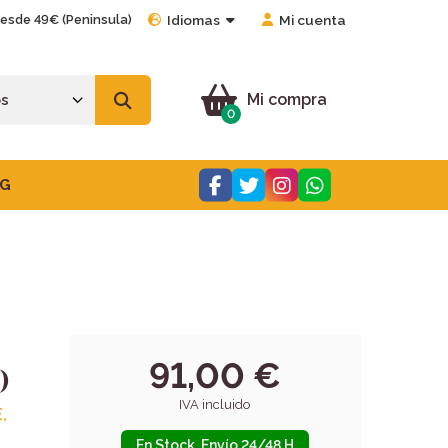
desde 49€ (Peninsula)
Idiomas
Mi cuenta
Mi compra
0
G
91,00 €
)
IVA incluido
,
En Stock. Envío 24/48 H