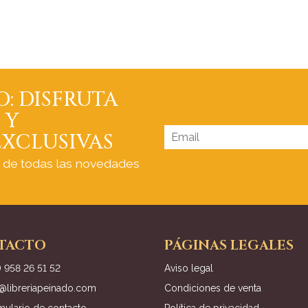
O: DISFRUTA
 Y
XCLUSIVAS
a de todas las novedades
TACTO
PÁGINAS LEGALES
) 958 26 51 52
Aviso legal
o@libreriapeinado.com
Condiciones de venta
mulario de contacto
Política de privacidad