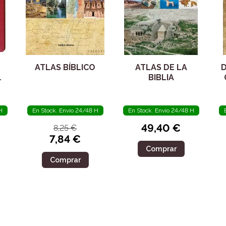
ATLAS BÍBLICO
ATLAS DE LA
D
O-
BIBLIA
H
En Stock. Envío 24/48 H
En Stock. Envío 24/48 H
49,40 €
8,25 €
7,84 €
Comprar
Comprar