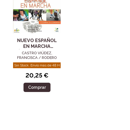
NUEVO ESPAÑOL
EN MARCHA
BÁSICO EJERCICIOS
CASTRO VIÚDEZ,
+ CD
FRANCISCA / RODERO
DÍEZ, IGNACIO /
Sin Stock. Envío más de 48 H
SARDINERO FRANCOS,
CARMEN / DÍAZ
20,25 €
BALLESTEROS, PILA
Comprar