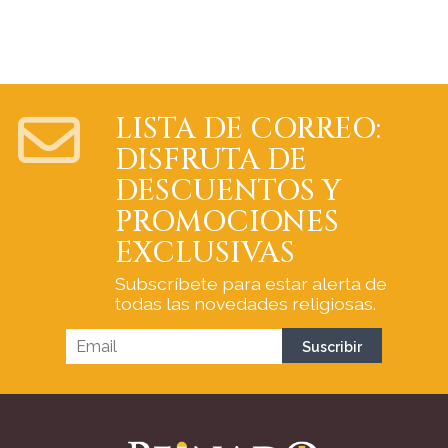
LISTA DE CORREO:
DISFRUTA DE
DESCUENTOS Y
PROMOCIONES
EXCLUSIVAS
Subscríbete para estar alerta de
todas las novedades religiosas.