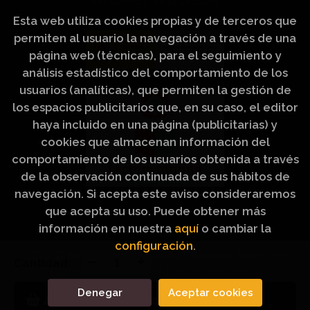
del Cómic y de la Lectura.
Esta web utiliza cookies propias y de terceros que
permiten al usuario la navegación a través de una
página web (técnicas), para el seguimiento y
análisis estadístico del comportamiento de los
usuarios (analíticas), que permiten la gestión de
los espacios publicitarios que, en su caso, el editor
haya incluido en una página (publicitarias) y
cookies que almacenan información del
comportamiento de los usuarios obtenida a través
de la observación continuada de sus hábitos de
navegación. Si acepta este aviso consideraremos
que acepta su uso. Puede obtener más
información en nuestra
aquí
o cambiar la
configuración
.
2026 ©
Artículos Religiosos Peinado
. Todos los
Cantidad:
Derechos Reservados |
Grupo Trevenque
Denegar
Aceptar cookies
Añadir a mi cesta