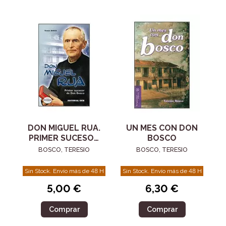
DON MIGUEL RUA.
UN MES CON DON
PRIMER SUCESOR
BOSCO
DE DON BOSCO
BOSCO, TERESIO
BOSCO, TERESIO
Sin Stock. Envío más de 48 H
Sin Stock. Envío más de 48 H
5,00 €
6,30 €
Comprar
Comprar