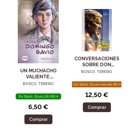
CONVERSACIONES
SOBRE DON
UN MUCHACHO
BOSCO
BOSCO, TERESIO
VALIENTE:
DOMINGO SAVIO
BOSCO, TERESIO
Sin Stock. Envío más de 48 H
12,50 €
En Stock. Envío 24/48 H
6,50 €
Comprar
Comprar