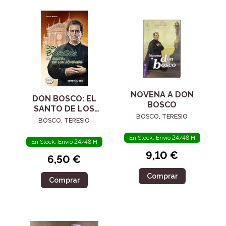
NOVENA A DON
DON BOSCO: EL
BOSCO
SANTO DE LOS
BOSCO, TERESIO
JÓVENES
BOSCO, TERESIO
En Stock. Envío 24/48 H
En Stock. Envío 24/48 H
9,10 €
6,50 €
Comprar
Comprar