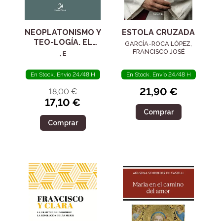
NEOPLATONISMO Y
ESTOLA CRUZADA
TEO-LOGÍA. EL
GARCÍA-ROCA LÓPEZ,
SIGLO IV
FRANCISCO JOSÉ
, E
En Stock. Envío 24/48 H
En Stock. Envío 24/48 H
21,90 €
18,00 €
17,10 €
Comprar
Comprar