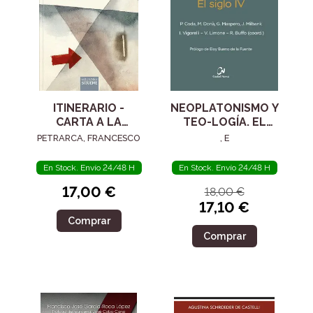
ITINERARIO -
NEOPLATONISMO Y
CARTA A LA
TEO-LOGÍA. EL
POSTERIDAD
SIGLO IV
PETRARCA, FRANCESCO
, E
En Stock. Envío 24/48 H
En Stock. Envío 24/48 H
17,00 €
18,00 €
17,10 €
Comprar
Comprar