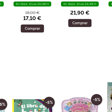
H
En Stock. Envío 24/48 H
En Stock. Envío 24/48 H
21,90 €
18,00 €
17,10 €
Comprar
Comprar
-5%
-5%
-5%