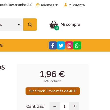
desde 49€ (Peninsula)
Idiomas
Mi cuenta
Mi compra
0
G
OS
1,96 €
IVA incluido
Sin Stock. Envío más de 48 H
Cantidad: