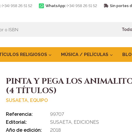
:
(+34) 958 26 51 52
WhatsApp:
(+34) 958 26 51 52
Sin portes 
TÍCULOS RELIGIOSOS
MÚSICA / PELÍCULAS
BLO
PINTA Y PEGA LOS ANIMALIT
(4 TÍTULOS)
SUSAETA, EQUIPO
Referencia:
99707
Editorial:
SUSAETA, EDICIONES
Año de edición:
2018