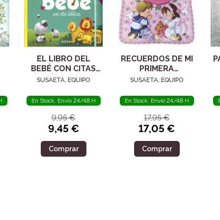
EL LIBRO DEL
RECUERDOS DE MI
P
BEBÉ CON CITAS
PRIMERA
BÍBLICAS
COMUNIÓN
SUSAETA, EQUIPO
SUSAETA, EQUIPO
H
En Stock. Envío 24/48 H
En Stock. Envío 24/48 H
9,95 €
17,95 €
9,45 €
17,05 €
Comprar
Comprar