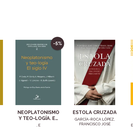
-5%
NEOPLATONISMO
ESTOLA CRUZADA
Y TEO-LOGÍA. EL
GARCÍA-ROCA LÓPEZ,
SIGLO IV
FRANCISCO JOSÉ
, E
E