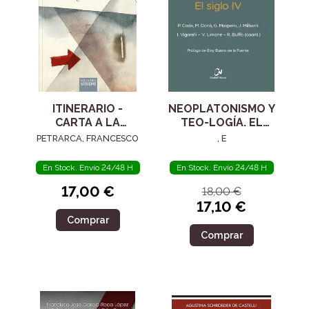
ITINERARIO -
NEOPLATONISMO Y
CARTA A LA
TEO-LOGÍA. EL
POSTERIDAD
SIGLO IV
PETRARCA, FRANCESCO
, E
En Stock. Envío 24/48 H
En Stock. Envío 24/48 H
17,00 €
18,00 €
17,10 €
Comprar
Comprar