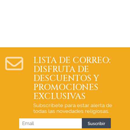
LISTA DE CORREO:
DISFRUTA DE
DESCUENTOS Y
PROMOCIONES
EXCLUSIVAS
Subscríbete para estar alerta de
todas las novedades religiosas.