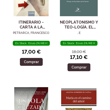
ITINERARIO -
NEOPLATONISMO Y
CARTA A LA
TEO-LOGÍA. EL
POSTERIDAD
SIGLO IV
PETRARCA, FRANCESCO
, E
En Stock. Envío 24/48 H
En Stock. Envío 24/48 H
17,00 €
18,00 €
17,10 €
Comprar
Comprar