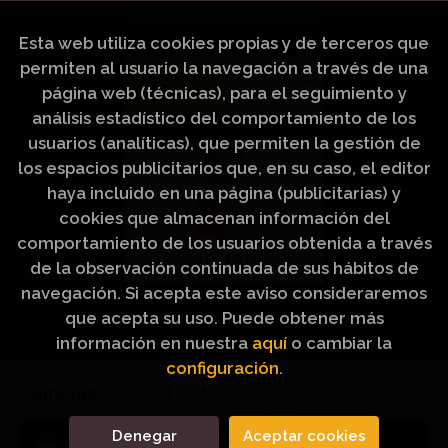
del Cómic y de la Lectura.
Esta web utiliza cookies propias y de terceros que
permiten al usuario la navegación a través de una
página web (técnicas), para el seguimiento y
análisis estadístico del comportamiento de los
usuarios (analíticas), que permiten la gestión de
los espacios publicitarios que, en su caso, el editor
haya incluido en una página (publicitarias) y
cookies que almacenan información del
comportamiento de los usuarios obtenida a través
de la observación continuada de sus hábitos de
navegación. Si acepta este aviso consideraremos
que acepta su uso. Puede obtener más
información en nuestra
aquí
o cambiar la
configuración
.
2026 ©
Artículos Religiosos Peinado
. Todos los
Cantidad:
Derechos Reservados |
Grupo Trevenque
Denegar
Aceptar cookies
Añadir a mi cesta