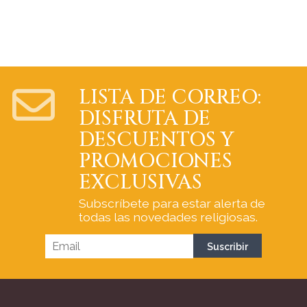
LISTA DE CORREO:
DISFRUTA DE
DESCUENTOS Y
PROMOCIONES
EXCLUSIVAS
Subscríbete para estar alerta de
todas las novedades religiosas.