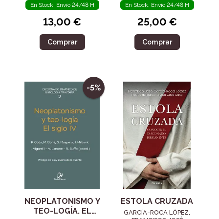
En Stock. Envío 24/48 H
En Stock. Envío 24/48 H
13,00 €
25,00 €
Comprar
Comprar
-5%
NEOPLATONISMO Y
ESTOLA CRUZADA
TEO-LOGÍA. EL
GARCÍA-ROCA LÓPEZ,