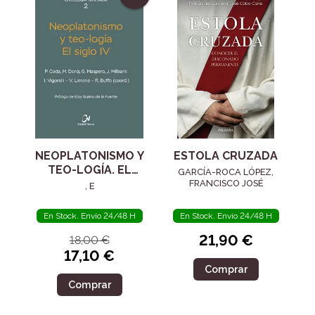
NEOPLATONISMO Y
ESTOLA CRUZADA
TEO-LOGÍA. EL
GARCÍA-ROCA LÓPEZ,
SIGLO IV
FRANCISCO JOSÉ
, E
En Stock. Envío 24/48 H
En Stock. Envío 24/48 H
21,90 €
18,00 €
17,10 €
Comprar
Comprar