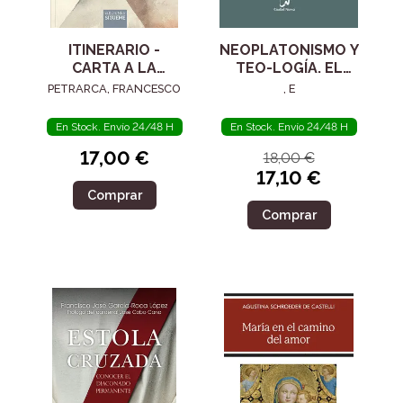
ITINERARIO -
NEOPLATONISMO Y
CARTA A LA
TEO-LOGÍA. EL
POSTERIDAD
SIGLO IV
PETRARCA, FRANCESCO
, E
En Stock. Envío 24/48 H
En Stock. Envío 24/48 H
17,00 €
18,00 €
17,10 €
Comprar
Comprar