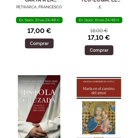
POSTERIDAD
SIGLO IV
PETRARCA, FRANCESCO
, E
En Stock. Envío 24/48 H
En Stock. Envío 24/48 H
17,00 €
18,00 €
17,10 €
Comprar
Comprar