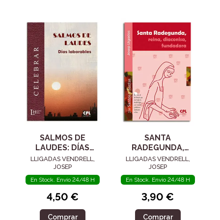
SALMOS DE
SANTA
LAUDES: DÍAS
RADEGUNDA,
LABORABLES
REINA, DIACONISA,
LLIGADAS VENDRELL,
LLIGADAS VENDRELL,
FUNDADORA
JOSEP
JOSEP
En Stock. Envío 24/48 H
En Stock. Envío 24/48 H
4,50 €
3,90 €
Comprar
Comprar