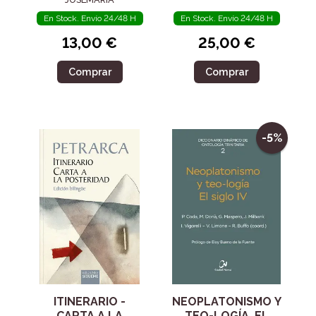
En Stock. Envío 24/48 H
En Stock. Envío 24/48 H
13,00 €
25,00 €
Comprar
Comprar
-5%
ITINERARIO -
NEOPLATONISMO Y
CARTA A LA
TEO-LOGÍA. EL