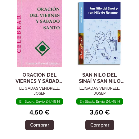
ORACIÓN DEL
SAN NILO DEL
VIERNES Y SÁBADO
SINAÍ Y SAN NILO
SANTO
DE ROSSANO
LLIGADAS VENDRELL,
LLIGADAS VENDRELL,
JOSEP
JOSEP
En Stock. Envío 24/48 H
En Stock. Envío 24/48 H
4,50 €
3,50 €
Comprar
Comprar