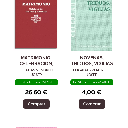
MATRIMONIO.
NOVENAS,
CELEBRACIÓN,
TRIDUOS, VIGILIAS
LECTURAS Y
LLIGADAS VENDRELL,
LLIGADAS VENDRELL,
HOMILÍAS
JOSEP
JOSEP
En Stock. Envío 24/48 H
En Stock. Envío 24/48 H
25,50 €
4,00 €
Comprar
Comprar