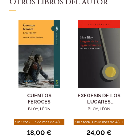
Otros libros del autor
CUENTOS
EXÉGESIS DE LOS
FEROCES
LUGARES
COMUNES
BLOY, LÉON
BLOY, LÉON
Sin Stock. Envío más de 48 H
Sin Stock. Envío más de 48 H
18,00 €
24,00 €