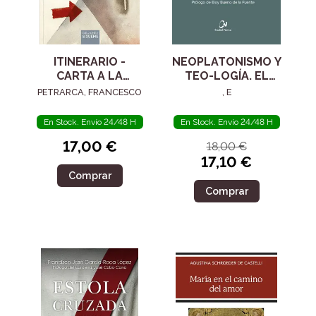
ITINERARIO -
NEOPLATONISMO Y
CARTA A LA
TEO-LOGÍA. EL
POSTERIDAD
SIGLO IV
PETRARCA, FRANCESCO
, E
En Stock. Envío 24/48 H
En Stock. Envío 24/48 H
17,00 €
18,00 €
17,10 €
Comprar
Comprar